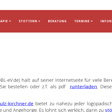
APIE
STOTTERN
BERATUNG
TERMINE
INFO
BL-eV.de) hält auf seiner Internetseite für viele B
Sie bestellen oder z.T. als pdf
runterladen
.
Diese
ulz-kirchner.de
bietet zu nahezu jeder logopädisch
ne und Angehörige. Es lohnt sich wirklich, darin zu
st